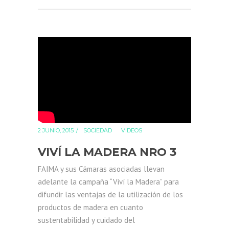
2 JUNIO, 2015
SOCIEDAD
VIDEOS
VIVÍ LA MADERA NRO 3
FAIMA y sus Cámaras asociadas llevan
adelante la campaña “Viví la Madera” para
difundir las ventajas de la utilización de los
productos de madera en cuanto
sustentabilidad y cuidado del