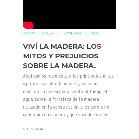
25 NOVIEMBRE, 2015
SOCIEDAD
VIDEOS
VIVÍ LA MADERA: LOS
MITOS Y PREJUICIOS
SOBRE LA MADERA.
Aquí damos respuesta a los principales mitos
y prejuicios sobre la madera, como por
ejemplo su desempeño frente al fuego, el
agua, sobre la fortaleza de la madera
utilizada en la construcción, si es caro o no
construir con madera y que sucede con los...
VIEW MORE