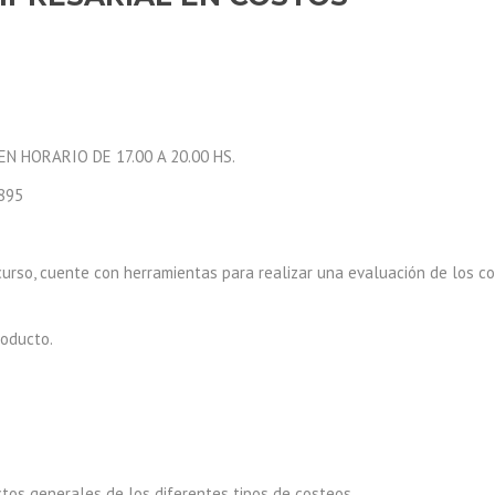
N HORARIO DE 17.00 A 20.00 HS.
895
el curso, cuente con herramientas para realizar una evaluación de los 
roducto.
ectos generales de los diferentes tipos de costeos.